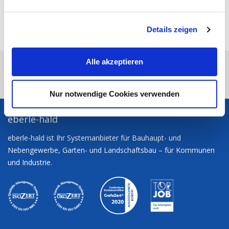
TWITTER
n
E-MAIL
g
SEITE DRUCKEN
Details zeigen
s
NACH OBEN
a
u
Alle akzeptieren
eberle-hald
Sie möchten?
Produktsortiment
s
w
Baumaschinen
Eurocomach 19SK
a
Nur notwendige Cookies verwenden
h
l
eberle-hald
eberle-hald ist Ihr Systemanbieter für Bauhaupt- und
Nebengewerbe, Garten- und Landschaftsbau – für Kommunen
und Industrie.