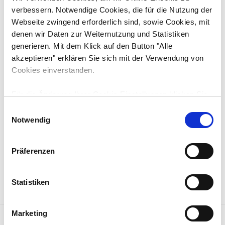
verbessern. Notwendige Cookies, die für die Nutzung der
Webseite zwingend erforderlich sind, sowie Cookies, mit
Motorleistung
denen wir Daten zur Weiternutzung und Statistiken
53.7 kW / 73 PS
generieren. Mit dem Klick auf den Button "Alle
akzeptieren" erklären Sie sich mit der Verwendung von
Motortyp
Cookies einverstanden.
Yanmar 4TNV98TCT
Abgasstufe:
Für die Änderung Ihrer Cookie-Einstellungen klicken Sie
Stufe 5
bitte auf den Button "Auswahl erlauben". Unter
E
Umständen können durch die Anpassung der
Notwendig
i
Einstellungen bestimmte Funktionen nicht fehlerfrei
n
genutzt werden. Weitere Informationen finden Sie in der
w
Präferenzen
unten stehenden Cookie-Erklärung unter "Details zeigen"
ANGEBOT ANFORDERN
MERKEN
i
und in unserer
Datenschutzerklärung
.
l
l
Statistiken
i
g
Marketing
FACEBOOK
u