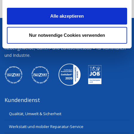
a
Baumaschinen
Atlas 185LCSR
u
Alle akzeptieren
s
w
eberle-hald
a
Nur notwendige Cookies verwenden
h
eberle-hald ist Ihr Systemanbieter für Bauhaupt- und
l
Nebengewerbe, Garten- und Landschaftsbau – für Kommunen
und Industrie.
Kundendienst
Qualität, Umwelt & Sicherheit
Werkstatt und mobiler Reparatur-Service