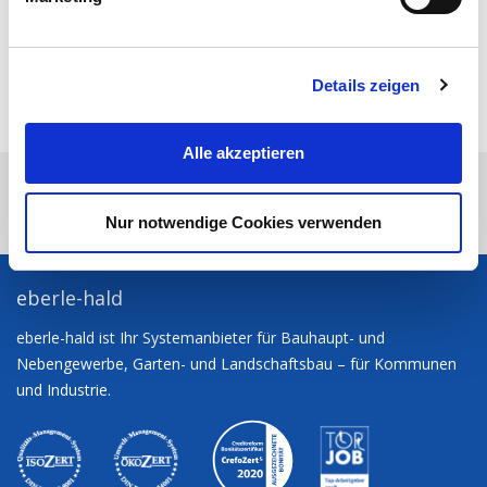
u
FACEBOOK
n
TWITTER
g
E-MAIL
Details zeigen
s
SEITE DRUCKEN
a
NACH OBEN
u
Alle akzeptieren
s
eberle-hald
Sie möchten?
Produktsortiment
w
a
Baumaschinen
Atlas 185W Mobilbagger
Nur notwendige Cookies verwenden
h
l
eberle-hald
eberle-hald ist Ihr Systemanbieter für Bauhaupt- und
Nebengewerbe, Garten- und Landschaftsbau – für Kommunen
und Industrie.