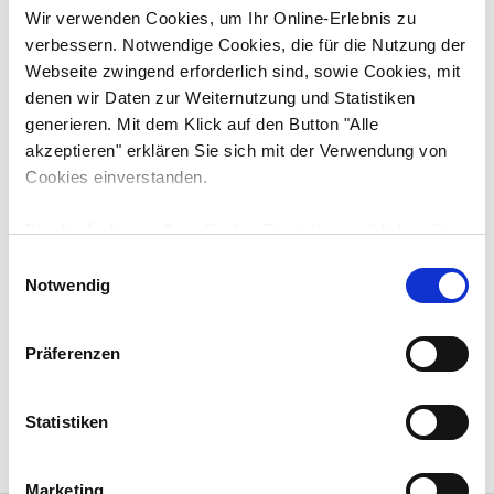
Wir verwenden Cookies, um Ihr Online-Erlebnis zu
Motorleistung
verbessern. Notwendige Cookies, die für die Nutzung der
129 kW / 175.4 PS
Webseite zwingend erforderlich sind, sowie Cookies, mit
denen wir Daten zur Weiternutzung und Statistiken
Motortyp
generieren. Mit dem Klick auf den Button "Alle
Deutz TCD 6.1 L6
akzeptieren" erklären Sie sich mit der Verwendung von
Hubraum
Cookies einverstanden.
3
6.057 cm
Für die Änderung Ihrer Cookie-Einstellungen klicken Sie
Abgasstufe:
bitte auf den Button "Auswahl erlauben". Unter
E
Stufe V
Umständen können durch die Anpassung der
Notwendig
i
Einstellungen bestimmte Funktionen nicht fehlerfrei
n
genutzt werden. Weitere Informationen finden Sie in der
w
Präferenzen
unten stehenden Cookie-Erklärung unter "Details zeigen"
i
ANGEBOT ANFORDERN
MERKEN
und in unserer
Datenschutzerklärung
.
l
l
Statistiken
i
g
Marketing