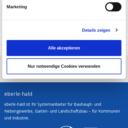
g
Marketing
u
n
FACEBOOK
g
TWITTER
Details zeigen
s
E-MAIL
a
SEITE DRUCKEN
u
Alle akzeptieren
NACH OBEN
s
w
eberle-hald
Sie möchten?
Produktsortiment
a
Nur notwendige Cookies verwenden
h
Baumaschinen
Eurocomach 15X Elektrischer Minibagger
l
eberle-hald
eberle-hald ist Ihr Systemanbieter für Bauhaupt- und
Nebengewerbe, Garten- und Landschaftsbau – für Kommunen
und Industrie.