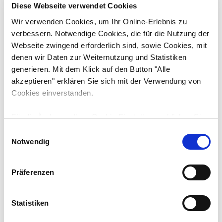
Diese Webseite verwendet Cookies
Wir verwenden Cookies, um Ihr Online-Erlebnis zu
verbessern. Notwendige Cookies, die für die Nutzung der
Webseite zwingend erforderlich sind, sowie Cookies, mit
denen wir Daten zur Weiternutzung und Statistiken
generieren. Mit dem Klick auf den Button "Alle
Downloads
Technische Daten
akzeptieren" erklären Sie sich mit der Verwendung von
Cookies einverstanden.
Motorleistung
Für die Änderung Ihrer Cookie-Einstellungen klicken Sie
11 kW / 15 PS
bitte auf den Button "Auswahl erlauben". Unter
E
Abgasstufe:
Umständen können durch die Anpassung der
Notwendig
i
Emissionsfrei
Einstellungen bestimmte Funktionen nicht fehlerfrei
n
genutzt werden. Weitere Informationen finden Sie in der
w
Präferenzen
unten stehenden Cookie-Erklärung unter "Details zeigen"
i
und in unserer
Datenschutzerklärung
.
l
ANGEBOT ANFORDERN
MERKEN
l
Statistiken
i