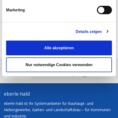
g
Marketing
u
n
g
FACEBOOK
Details zeigen
s
TWITTER
a
E-MAIL
u
SEITE DRUCKEN
Alle akzeptieren
s
NACH OBEN
w
a
Nur notwendige Cookies verwenden
eberle-hald
Sie möchten?
Produktsortiment
h
Baumaschinen
Eurocomach 25ZT Kompaktbagger
l
eberle-hald
eberle-hald ist Ihr Systemanbieter für Bauhaupt- und
Nebengewerbe, Garten- und Landschaftsbau – für Kommunen
und Industrie.