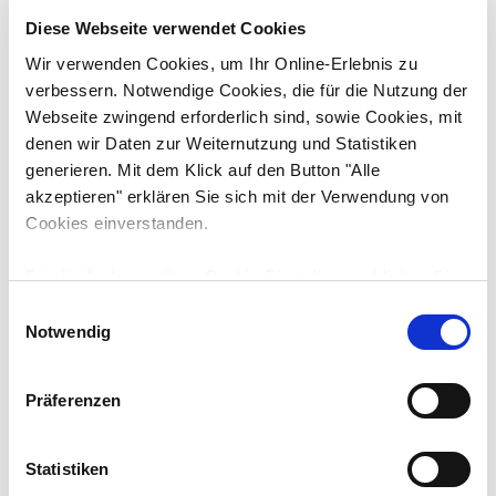
Diese Webseite verwendet Cookies
Wir verwenden Cookies, um Ihr Online-Erlebnis zu
verbessern. Notwendige Cookies, die für die Nutzung der
Webseite zwingend erforderlich sind, sowie Cookies, mit
Downloads
Technische Daten
denen wir Daten zur Weiternutzung und Statistiken
generieren. Mit dem Klick auf den Button "Alle
Motorleistung
akzeptieren" erklären Sie sich mit der Verwendung von
13.7 kW / 18.6 PS
Cookies einverstanden.
Motortyp
Für die Änderung Ihrer Cookie-Einstellungen klicken Sie
Yanmar 3TNV76
bitte auf den Button "Auswahl erlauben". Unter
E
Umständen können durch die Anpassung der
Notwendig
i
Abgasstufe:
Einstellungen bestimmte Funktionen nicht fehlerfrei
n
Stufe 5
genutzt werden. Weitere Informationen finden Sie in der
w
Präferenzen
unten stehenden Cookie-Erklärung unter "Details zeigen"
i
und in unserer
Datenschutzerklärung
.
l
l
Statistiken
ANGEBOT ANFORDERN
MERKEN
i