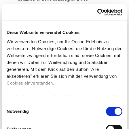
Max. überwindbare Steigung 60%-30°
Vielen Dank für Ihren Besuch bei uns.
Vertrieb über eberle-hald und Dienstleistungen GmbH
Diese Webseite verwendet Cookies
Baden-Württemberg
Wir verwenden Cookies, um Ihr Online-Erlebnis zu
verbessern. Notwendige Cookies, die für die Nutzung der
Webseite zwingend erforderlich sind, sowie Cookies, mit
denen wir Daten zur Weiternutzung und Statistiken
generieren. Mit dem Klick auf den Button "Alle
akzeptieren" erklären Sie sich mit der Verwendung von
Cookies einverstanden.
Downloads
Technische Daten
Für die Änderung Ihrer Cookie-Einstellungen klicken Sie
Motorleistung
bitte auf den Button "Auswahl erlauben". Unter
E
44.3 kW / 60.2 PS
Umständen können durch die Anpassung der
Notwendig
i
Einstellungen bestimmte Funktionen nicht fehlerfrei
n
Motortyp
genutzt werden. Weitere Informationen finden Sie in der
KUBOTA V2607-CR-T
w