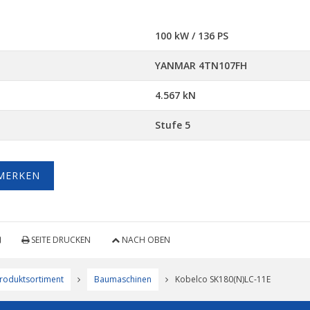
100 kW / 136 PS
YANMAR 4TN107FH
4.567 kN
Stufe 5
MERKEN
SEITE DRUCKEN
NACH OBEN
roduktsortiment
Baumaschinen
Kobelco SK180(N)LC-11E