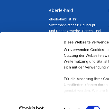
eberle-hald
eberle-hald ist Ihr
Systemanbieter für Bauhaupt-
und Nebengewerbe, Garten- und
Landschaftsbau – für
Diese Webseite verwende
Kommunen und Industrie.
Wir verwenden Cookies, um
Nutzung der Webseite zwin
Weiternutzung und Statisti
sich mit der Verwendung 
Für die Änderung Ihrer Coo
Umständen können durch di
genutzt werden. Weitere I
"Details zeigen" und in un
2026 - eberle-hald.de - Alle Rechte vorbeha
E