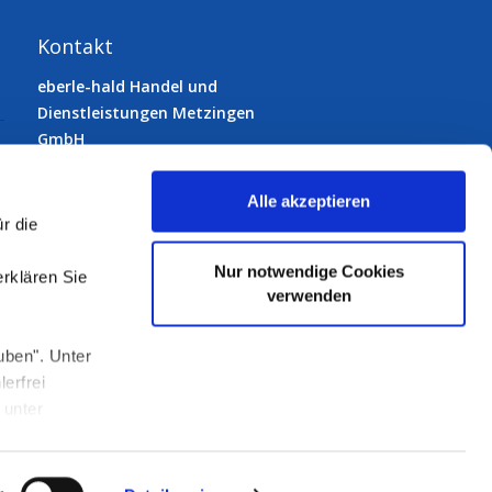
Kontakt
eberle-hald Handel und
Dienstleistungen Metzingen
GmbH
72555 Metzingen
Gutenbergstraße 33
Alle akzeptieren
Telefon:
07123 9231-0
r die
Telefax: 07123 9231-50
E-Mail:
info@eberle-hald.de
Nur notwendige Cookies
erklären Sie
verwenden
uben". Unter
Folgen Sie uns:
erfrei
 unter
pressum
Datenschutz
Kontakt
AGB