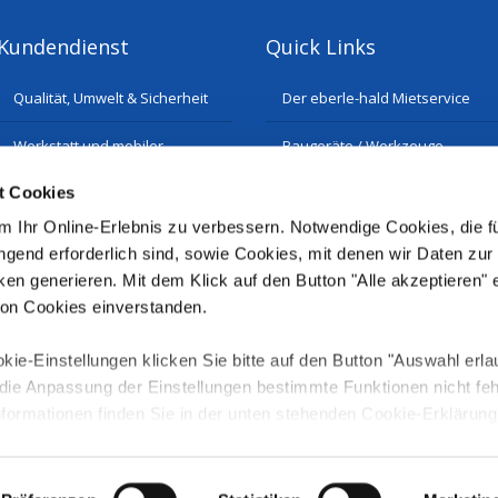
Kundendienst
Quick Links
Qualität, Umwelt & Sicherheit
Der eberle-hald Mietservice
Werkstatt und mobiler
Baugeräte / Werkzeuge
Reparatur-Service
t Cookies
Historie
Ersatzteilservice
 Ihr Online-Erlebnis zu verbessern. Notwendige Cookies, die fü
gend erforderlich sind, sowie Cookies, mit denen wir Daten zur
ken generieren. Mit dem Klick auf den Button "Alle akzeptieren" 
von Cookies einverstanden.
kie-Einstellungen klicken Sie bitte auf den Button "Auswahl erla
e Anpassung der Einstellungen bestimmte Funktionen nicht fehl
nformationen finden Sie in der unten stehenden Cookie-Erklärung
serer
Datenschutzerklärung
.
lten.
Im