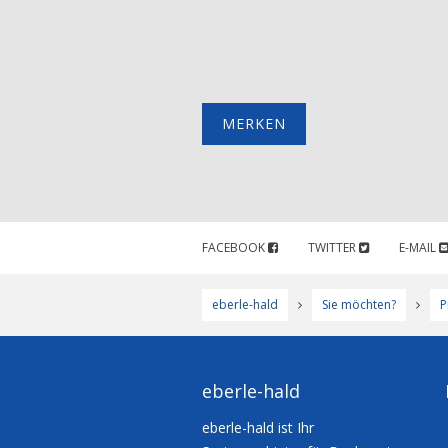
MERKEN
FACEBOOK
TWITTER
E-MAIL
eberle-hald
Sie möchten?
P
eberle-hald
eberle-hald ist Ihr