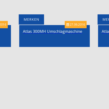
MERKEN
ME
2016
27.06.2016
Atlas 300MH Umschlagmaschine
Atl