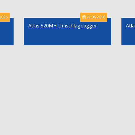
2026
27.06.2016
Atlas 520MH Umschlagbagger
Atl