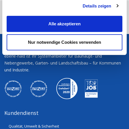
Details zeigen
s
eberle-hald
Sie möchten?
Produktsortiment
a
Gebrauchtmaschinen
Atlas Weycor Greiferschaufel mit Zähnen,
u
Alle akzeptieren
0.70 m³ Inhalt (SAE), Breite 1970 mm
s
w
a
Nur notwendige Cookies verwenden
eberle-hald
h
l
eberle-hald ist Ihr Systemanbieter für Bauhaupt- und
Nebengewerbe, Garten- und Landschaftsbau – für Kommunen
und Industrie.
Kundendienst
Qualität, Umwelt & Sicherheit