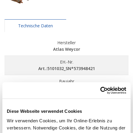
Technische Daten
Hersteller
Atlas Weycor
EH.-Nr.
Art.:5101032_SN*573948421
Baujahr
2020
Standort
Deißlingen
Diese Webseite verwendet Cookies
Preis
Wir verwenden Cookies, um Ihr Online-Erlebnis zu
3.400 €
(Preis zzgl. MwSt.)
verbessern. Notwendige Cookies, die für die Nutzung der