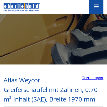
PDF Export
Atlas Weycor
Greiferschaufel mit Zähnen, 0.70
m³ Inhalt (SAE), Breite 1970 mm