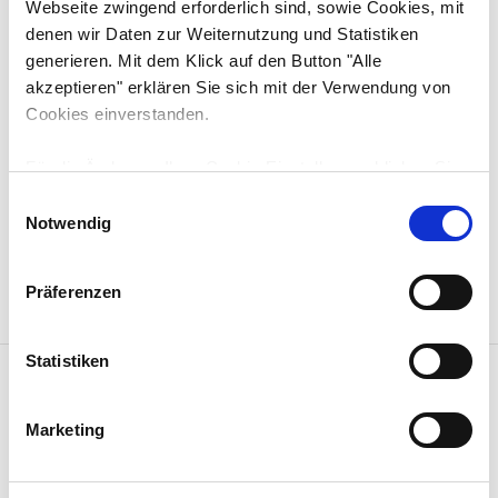
Webseite zwingend erforderlich sind, sowie Cookies, mit
Ansprechpartner
denen wir Daten zur Weiternutzung und Statistiken
Thomas Bäder
generieren. Mit dem Klick auf den Button "Alle
+49 7425 3386-26
akzeptieren" erklären Sie sich mit der Verwendung von
thomas.baeder@eberle-hald.de
Cookies einverstanden.
Deißlingen
Für die Änderung Ihrer Cookie-Einstellungen klicken Sie
bitte auf den Button "Auswahl erlauben". Unter
E
Umständen können durch die Anpassung der
Notwendig
i
KONTAKT AUFNEHMEN
MERKEN
Einstellungen bestimmte Funktionen nicht fehlerfrei
n
genutzt werden. Weitere Informationen finden Sie in der
w
Präferenzen
unten stehenden Cookie-Erklärung unter "Details zeigen"
i
und in unserer
Datenschutzerklärung
.
l
l
Statistiken
FACEBOOK
i
TWITTER
g
E-MAIL
Marketing
u
SEITE DRUCKEN
n
NACH OBEN
g