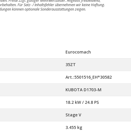
geben. Preise zzgl. gültiger Mehrwertsteuer. Angebot freibleibend,
rbehalten. Für Satz- / Inhaltsfehler übernehmen wir keine Haftung.
ldungen können optionale Sonderausstattungen zeigen.
Eurocomach
35ZT
Art.:5501516_EH*30582
KUBOTA D1703-M
18.2 kW / 24.8 PS
Stage V
3.455 kg