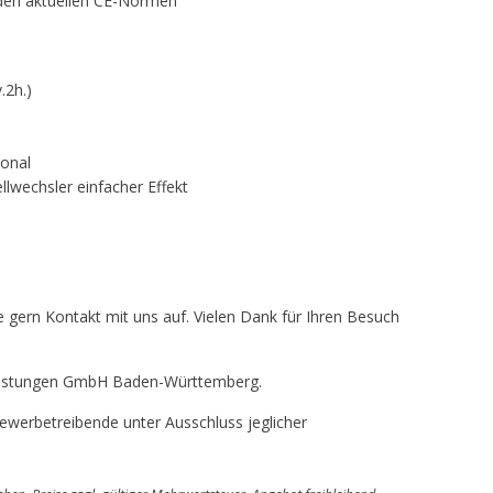
den aktuellen CE-Normen
.2h.)
ional
llwechsler einfacher Effekt
 gern Kontakt mit uns auf. Vielen Dank für Ihren Besuch
tleistungen GmbH Baden-Württemberg.
werbetreibende unter Ausschluss jeglicher