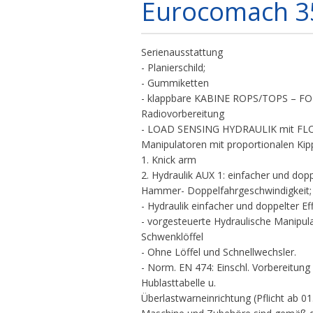
Eurocomach 3
Serienausstattung
- Planierschild;
- Gummiketten
- klappbare KABINE ROPS/TOPS – FOPS
Radiovorbereitung
- LOAD SENSING HYDRAULIK mit FLOW
Manipulatoren mit proportionalen Kipp
1. Knick arm
2. Hydraulik AUX 1: einfacher und dopp
Hammer- Doppelfahrgeschwindigkeit;
- Hydraulik einfacher und doppelter Ef
- vorgesteuerte Hydraulische Manipu
Schwenklöffel
- Ohne Löffel und Schnellwechsler.
- Norm. EN 474: Einschl. Vorbereitung
Hublasttabelle u.
Überlastwarneinrichtung (Pflicht ab 01