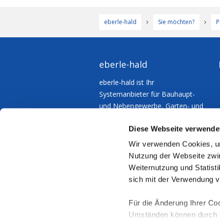
eberle-hald
Sie möchten?
P
eberle-hald
eberle-hald ist Ihr
Systemanbieter für Bauhaupt-
und Nebengewerbe, Garten- und
Landschaftsbau – für
Diese Webseite verwende
Kommunen und Industrie.
Wir verwenden Cookies, um
Nutzung der Webseite zwin
Weiternutzung und Statisti
sich mit der Verwendung 
Für die Änderung Ihrer Coo
Umständen können durch di