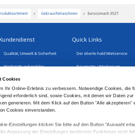
roduktsortiment
Gebrauchtmaschinen
Eurocomach 35ZT
Kundendienst
Quick Links
Qualität, Umwelt & Sicherheit
Der eberle-hald Mietservice
Werkstatt und mobiler
Baugeräte / Werkzeuge
Reparatur-Service
t Cookies
Historie
Ersatzteilservice
 Ihr Online-Erlebnis zu verbessern. Notwendige Cookies, die fü
gend erforderlich sind, sowie Cookies, mit denen wir Daten zur
ken generieren. Mit dem Klick auf den Button "Alle akzeptieren" 
von Cookies einverstanden.
kie-Einstellungen klicken Sie bitte auf den Button "Auswahl erla
e Anpassung der Einstellungen bestimmte Funktionen nicht fehl