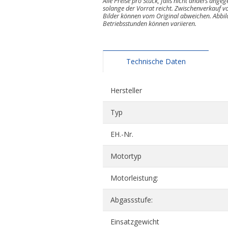
Alle Preise pro Stück, falls nicht anders ange
solange der Vorrat reicht. Zwischenverkauf vo
Bilder können vom Original abweichen. Abbi
Betriebsstunden können variieren.
Technische Daten
Hersteller
Typ
EH.-Nr.
Motortyp
Motorleistung:
Abgassstufe:
Einsatzgewicht