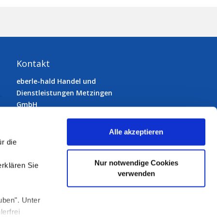
Kontakt
eberle-hald Handel und
Dienstleistungen Metzingen
GmbH
72555 Metzingen
Gutenbergstraße 33
Alle akzeptieren
Telefon:
07123 9231-0
r die
Telefax: 07123 9231-50
E-Mail:
info@eberle-hald.de
Nur notwendige Cookies
erklären Sie
verwenden
uben". Unter
Folgen Sie uns:
erfrei