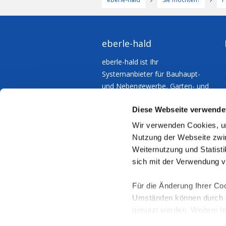
eberle-hald
eberle-hald ist Ihr
Systemanbieter für Bauhaupt-
und Nebengewerbe, Garten- und
Landschaftsbau – für
Diese Webseite verwende
Kommunen und Industrie.
Wir verwenden Cookies, um
Nutzung der Webseite zwin
Weiternutzung und Statisti
sich mit der Verwendung 
Für die Änderung Ihrer Coo
Umständen können durch di
genutzt werden. Weitere I
"Details zeigen" und in un