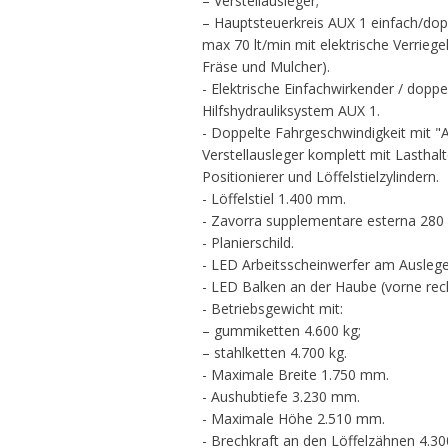
– Verstellausleger;
– Hauptsteuerkreis AUX 1 einfach/dopp
max 70 lt/min mit elektrische Verrieg
Fräse und Mulcher).
- Elektrische Einfachwirkender / doppe
Hilfshydrauliksystem AUX 1.
- Doppelte Fahrgeschwindigkeit mit
Verstellausleger komplett mit Lasthal
Positionierer und Löffelstielzylindern.
- Löffelstiel 1.400 mm.
- Zavorra supplementare esterna 280 
- Planierschild.
- LED Arbeitsscheinwerfer am Auslege
- LED Balken an der Haube (vorne rech
- Betriebsgewicht mit:
– gummiketten 4.600 kg;
– stahlketten 4.700 kg.
- Maximale Breite 1.750 mm.
- Aushubtiefe 3.230 mm.
- Maximale Höhe 2.510 mm.
- Brechkraft an den Löffelzähnen 4.3