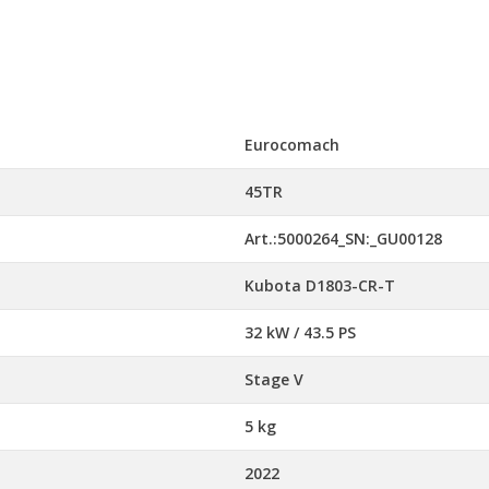
Eurocomach
45TR
Art.:5000264_SN:_GU00128
Kubota D1803-CR-T
32 kW / 43.5 PS
Stage V
5 kg
2022