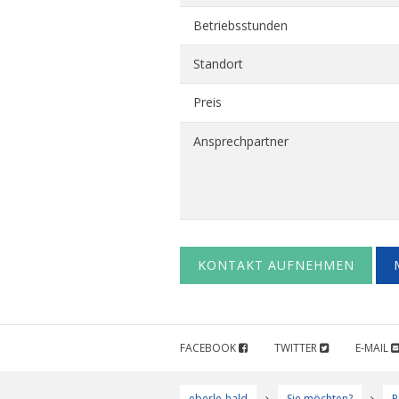
Betriebsstunden
Standort
Preis
Ansprechpartner
KONTAKT AUFNEHMEN
FACEBOOK
TWITTER
E-MAIL
eberle-hald
Sie möchten?
P