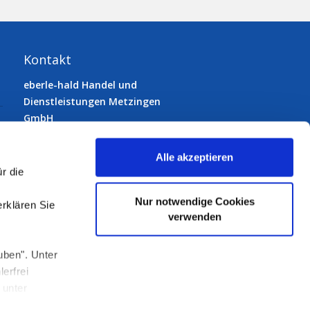
Kontakt
eberle-hald Handel und
Dienstleistungen Metzingen
GmbH
72555 Metzingen
Gutenbergstraße 33
Alle akzeptieren
Telefon:
07123 9231-0
r die
Telefax: 07123 9231-50
E-Mail:
info@eberle-hald.de
Nur notwendige Cookies
erklären Sie
verwenden
uben". Unter
Folgen Sie uns:
erfrei
 unter