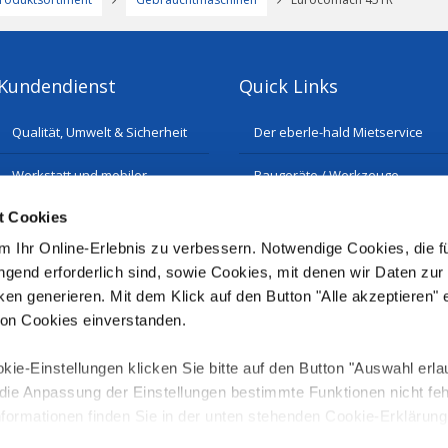
Kundendienst
Quick Links
Qualität, Umwelt & Sicherheit
Der eberle-hald Mietservice
Werkstatt und mobiler
Baugeräte / Werkzeuge
Reparatur-Service
t Cookies
Historie
Ersatzteilservice
 Ihr Online-Erlebnis zu verbessern. Notwendige Cookies, die fü
gend erforderlich sind, sowie Cookies, mit denen wir Daten zur
ken generieren. Mit dem Klick auf den Button "Alle akzeptieren" 
von Cookies einverstanden.
kie-Einstellungen klicken Sie bitte auf den Button "Auswahl erla
e Anpassung der Einstellungen bestimmte Funktionen nicht fehl
nformationen finden Sie in der unten stehenden Cookie-Erklärung
serer
Datenschutzerklärung
.