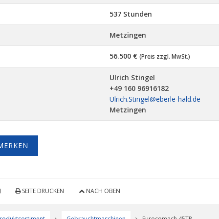
537 Stunden
Metzingen
56.500 €
(Preis zzgl. MwSt.)
Ulrich Stingel
+49 160 96916182
Ulrich.Stingel@eberle-hald.de
Metzingen
MERKEN
SEITE DRUCKEN
NACH OBEN
roduktsortiment
Gebrauchtmaschinen
Eurocomach 45TR