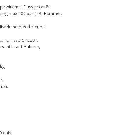
elwirkend, Fluss prioritär
elung max 200 bar (z.B. Hammer,
ltwirkender Verteiler mit
 "AUTO TWO SPEED".
teventile auf Hubarm,
kg.
r.
ts).
00 daN.