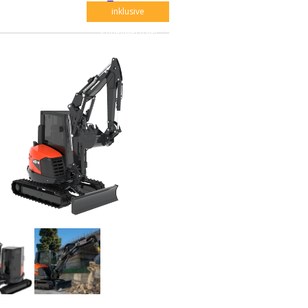
PDF Export
inklusive
Schnellwechsler