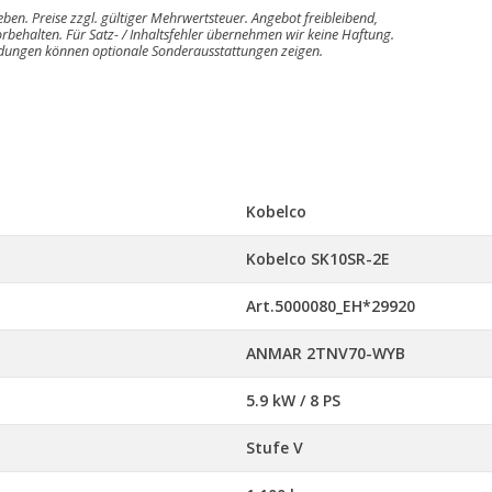
geben. Preise zzgl. gültiger Mehrwertsteuer. Angebot freibleibend,
rbehalten. Für Satz- / Inhaltsfehler übernehmen wir keine Haftung.
ldungen können optionale Sonderausstattungen zeigen.
Kobelco
Kobelco SK10SR-2E
Art.5000080_EH*29920
ANMAR 2TNV70-WYB
5.9 kW / 8 PS
Stufe V