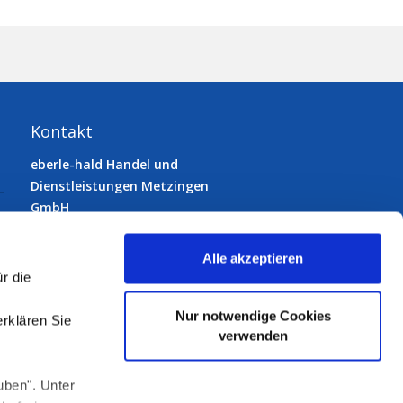
Kontakt
eberle-hald Handel und
Dienstleistungen Metzingen
GmbH
72555 Metzingen
Gutenbergstraße 33
Alle akzeptieren
Telefon:
07123 9231-0
r die
Telefax: 07123 9231-50
E-Mail:
info@eberle-hald.de
Nur notwendige Cookies
erklären Sie
verwenden
uben". Unter
Folgen Sie uns: