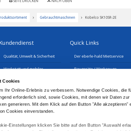
SEITE DRUCKEN
NACH OBEN
roduktsortiment
Gebrauchtmaschinen
Kobelco SK10SR-2E
Kundendienst
Quick Links
Qualität, Umwelt & Sicherheit
Der eberle-hald Mietservice
Werkstatt und mobiler
Baugeräte / Werkzeuge
Reparatur-Service
t Cookies
Historie
Ersatzteilservice
 Ihr Online-Erlebnis zu verbessern. Notwendige Cookies, die fü
gend erforderlich sind, sowie Cookies, mit denen wir Daten zur
ken generieren. Mit dem Klick auf den Button "Alle akzeptieren" 
von Cookies einverstanden.
kie-Einstellungen klicken Sie bitte auf den Button "Auswahl erla