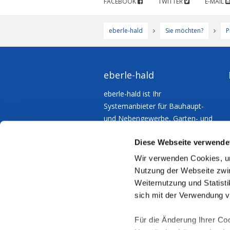
FACEBOOK
TWITTER
E-MAIL
eberle-hald
Sie möchten?
P
eberle-hald
eberle-hald ist Ihr
Systemanbieter für Bauhaupt-
und Nebengewerbe, Garten- und
Landschaftsbau – für
Diese Webseite verwende
Kommunen und Industrie.
Wir verwenden Cookies, um
Nutzung der Webseite zwin
Weiternutzung und Statisti
sich mit der Verwendung 
Für die Änderung Ihrer Coo