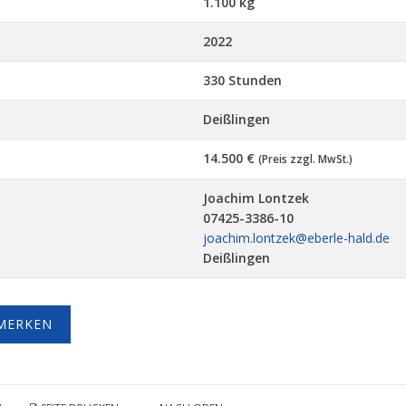
1.100 kg
2022
330 Stunden
Deißlingen
14.500 €
(Preis zzgl. MwSt.)
Joachim Lontzek
07425-3386-10
joachim.lontzek@eberle-hald.de
Deißlingen
MERKEN