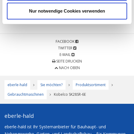
w
KONTAKT AUFNEHMEN
MERKEN
a
Nur notwendige Cookies verwenden
h
l
FACEBOOK
TWITTER
E-MAIL
SEITE DRUCKEN
NACH OBEN
eberle-hald
Sie möchten?
Produktsortiment
Gebrauchtmaschinen
Kobelco SK28SR-6E
eberle-hald
eberle-hald ist Ihr Systemanbieter für Bauhaupt- und
Nebengewerbe, Garten- und Landschaftsbau – für Kommunen