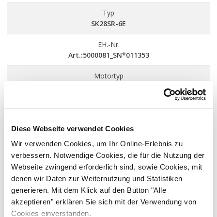
Typ
SK28SR-6E
EH.-Nr.
Art.:5000081_SN*011353
Motortyp
YANMAR 3TNV82A-B
Motorleistung:
17.2 kW / 23.4 PS
Diese Webseite verwendet Cookies
Abgassstufe:
Wir verwenden Cookies, um Ihr Online-Erlebnis zu
Stufe V
verbessern. Notwendige Cookies, die für die Nutzung der
Webseite zwingend erforderlich sind, sowie Cookies, mit
Einsatzgewicht
denen wir Daten zur Weiternutzung und Statistiken
3.240 kg
generieren. Mit dem Klick auf den Button "Alle
Zubehör
akzeptieren" erklären Sie sich mit der Verwendung von
Schnellwechsler HS03
Cookies einverstanden.