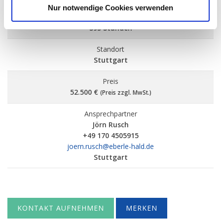
a
Nur notwendige Cookies verwenden
Betriebsstunden
h
395 Stunden
l
Standort
Stuttgart
Preis
52.500 €
(Preis zzgl. MwSt.)
Ansprechpartner
Jörn Rusch
+49 170 4505915
joern.rusch@eberle-hald.de
Stuttgart
KONTAKT AUFNEHMEN
MERKEN