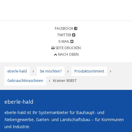
FACEBOOK
TWITTER
E-MAIL
SEITE DRUCKEN
NACH OBEN
eberle-hald
Sie möchten?
Produktsortiment
Gebrauchtmaschinen
Kramer 8085T
eberle-hald
eberle-hald ist Ihr Systemanbieter für Bauhaupt- und
Nebengewerbe, Garten- und Landschaftsbau – für Kommunen
und Industrie.