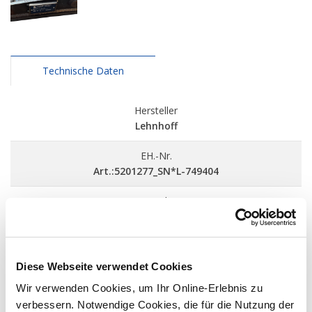
Technische Daten
Hersteller
Lehnhoff
EH.-Nr.
Art.:5201277_SN*L-749404
Baujahr
2024
Standort
Deißlingen
Diese Webseite verwendet Cookies
Wir verwenden Cookies, um Ihr Online-Erlebnis zu
Preis
verbessern. Notwendige Cookies, die für die Nutzung der
275 €
(Preis zzgl. MwSt.)