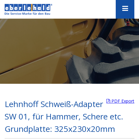
PDF Export
Lehnhoff Schweiß-Adapter
SW 01, für Hammer, Schere etc.
Grundplatte: 325x230x20mm