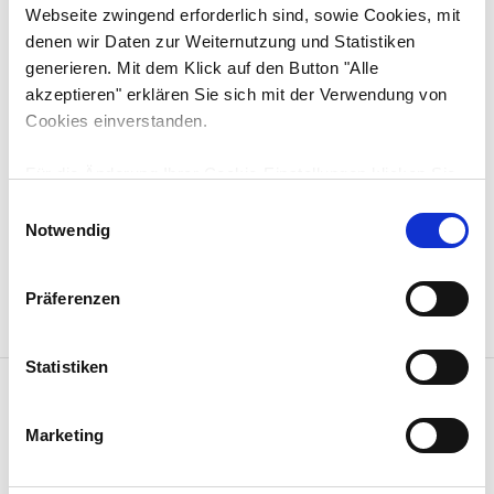
Webseite zwingend erforderlich sind, sowie Cookies, mit
Ansprechpartner
denen wir Daten zur Weiternutzung und Statistiken
Thomas Bäder
generieren. Mit dem Klick auf den Button "Alle
+49 7425 3386-26
akzeptieren" erklären Sie sich mit der Verwendung von
thomas.baeder@eberle-hald.de
Cookies einverstanden.
Deißlingen
Für die Änderung Ihrer Cookie-Einstellungen klicken Sie
bitte auf den Button "Auswahl erlauben". Unter
E
Umständen können durch die Anpassung der
Notwendig
i
KONTAKT AUFNEHMEN
MERKEN
Einstellungen bestimmte Funktionen nicht fehlerfrei
n
genutzt werden. Weitere Informationen finden Sie in der
w
Präferenzen
unten stehenden Cookie-Erklärung unter "Details zeigen"
i
und in unserer
Datenschutzerklärung
.
l
l
Statistiken
FACEBOOK
i
TWITTER
g
Marketing
E-MAIL
u
SEITE DRUCKEN
n
NACH OBEN