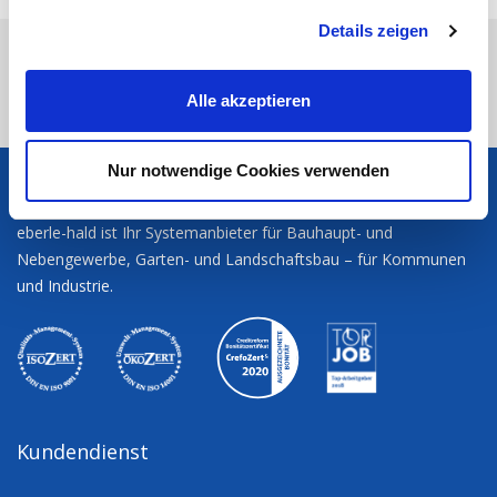
g
Details zeigen
s
eberle-hald
Sie möchten?
Produktsortiment
a
u
Gebrauchtmaschinen
Lehnhoff Schweiß-Adapter SW 01, für
Alle akzeptieren
s
Hammer, Schere etc. Grundplatte: 325x230x20mm
w
a
Nur notwendige Cookies verwenden
eberle-hald
h
l
eberle-hald ist Ihr Systemanbieter für Bauhaupt- und
Nebengewerbe, Garten- und Landschaftsbau – für Kommunen
und Industrie.
Kundendienst