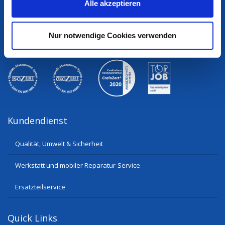
eberle-hald
Alle akzeptieren
s
w
eberle-hald ist Ihr Systemanbieter für Bauhaupt- und
a
Nebengewerbe, Garten- und Landschaftsbau – für Kommunen
Nur notwendige Cookies verwenden
h
und Industrie.
l
Kundendienst
Qualität, Umwelt & Sicherheit
Werkstatt und mobiler Reparatur-Service
Ersatzteilservice
Quick Links