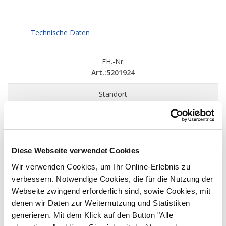
Technische Daten
EH.-Nr.
Art.:5201924
Standort
Metzingen
Preis
3.400 €
(Preis zzgl. MwSt.)
Diese Webseite verwendet Cookies
Ansprechpartner
Wir verwenden Cookies, um Ihr Online-Erlebnis zu
Ulrich Stingel
verbessern. Notwendige Cookies, die für die Nutzung der
+49 160 96916182
Webseite zwingend erforderlich sind, sowie Cookies, mit
Ulrich.Stingel@eberle-hald.de
denen wir Daten zur Weiternutzung und Statistiken
Metzingen
generieren. Mit dem Klick auf den Button "Alle