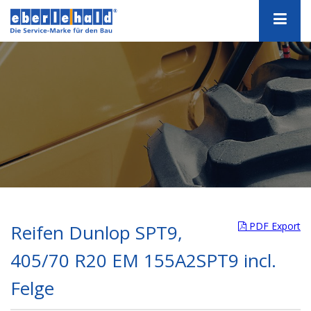
PDF Export
Reifen Dunlop SPT9,
405/70 R20 EM 155A2SPT9 incl.
Felge