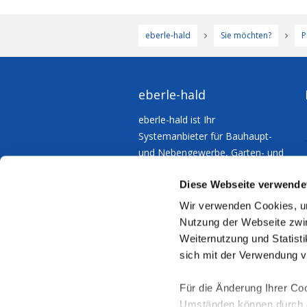
eberle-hald
Sie möchten?
P
eberle-hald
eberle-hald ist Ihr
Systemanbieter für Bauhaupt-
und Nebengewerbe, Garten- und
Landschaftsbau – für
Diese Webseite verwende
Kommunen und Industrie.
Wir verwenden Cookies, um
Nutzung der Webseite zwin
Weiternutzung und Statisti
sich mit der Verwendung 
Für die Änderung Ihrer Coo
Umständen können durch di