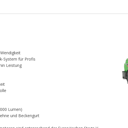
 Wendigkeit
ik-System für Profis
min Leistung
eit
olle
 (1000 Lumen)
mlehne und Beckengurt