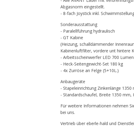
- Alle AVANT Lader mit Verbrennungs
Abgasnorm eingestellt.
- 8-fach Joystick inkl. Schwimmstellun
Sonderausstattung
- Paralellführung hydraulisch
- GT Kabine
(Heizung, schalldämmender Innenrau
Kabinenluftfilter, vordere unt hintere K
- Arbeitsscheinwerfer LED 700 Lumen
- Heck-Seitengewicht-Set 180 kg
- 4x Zurröse an Felge (5+10L.)
Anbaugeräte
- Stapeleinrichtung Zinkenlänge 135
- Standardschaufel, Breite 1350 mm, In
Für weitere Informationen nehmen Sie
bei uns.
Vertrieb über eberle-hald und Diens