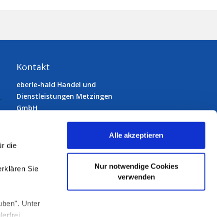
Kontakt
eberle-hald Handel und
Dienstleistungen Metzingen
GmbH
72555 Metzingen
Gutenbergstraße 33
Alle akzeptieren
Telefon:
07123 9231-0
r die
Telefax: 07123 9231-50
E-Mail:
info@eberle-hald.de
Nur notwendige Cookies
erklären Sie
verwenden
uben". Unter
Folgen Sie uns:
erfrei