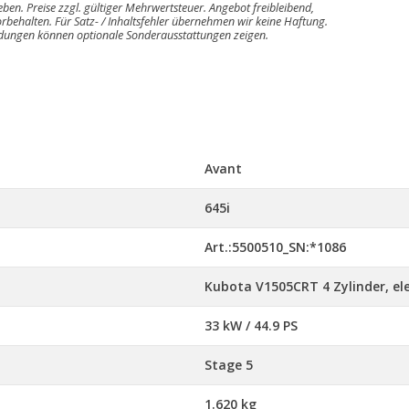
geben. Preise zzgl. gültiger Mehrwertsteuer. Angebot freibleibend,
rbehalten. Für Satz- / Inhaltsfehler übernehmen wir keine Haftung.
ldungen können optionale Sonderausstattungen zeigen.
Avant
645i
Art.:5500510_SN:*1086
Kubota V1505CRT 4 Zylinder, ele
33 kW / 44.9 PS
Stage 5
1.620 kg