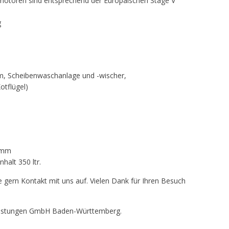
motoren sind entsprechend der Europäischen Stage V
g
m, Scheibenwaschanlage und -wischer,
otflügel)
0 mm
halt 350 ltr.
 gern Kontakt mit uns auf. Vielen Dank für Ihren Besuch
tleistungen GmbH Baden-Württemberg.