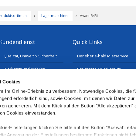
roduktsortiment
Lagermaschinen
Avant 645i
Kundendienst
Quick Links
Qualität, Umwelt & Sicherheit
Der eberle-hald Mietservice
Werkstatt und mobiler
Baugeräte / Werkzeuge
Reparatur-Service
t Cookies
Historie
Ersatzteilservice
 Ihr Online-Erlebnis zu verbessern. Notwendige Cookies, die fü
gend erforderlich sind, sowie Cookies, mit denen wir Daten zur
ken generieren. Mit dem Klick auf den Button "Alle akzeptieren" 
von Cookies einverstanden.
kie-Einstellungen klicken Sie bitte auf den Button "Auswahl erla
e Anpassung der Einstellungen bestimmte Funktionen nicht fehl