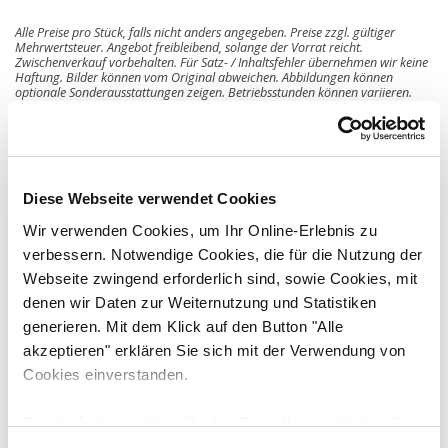
Alle Preise pro Stück, falls nicht anders angegeben. Preise zzgl. gültiger
Mehrwertsteuer. Angebot freibleibend, solange der Vorrat reicht.
Zwischenverkauf vorbehalten. Für Satz- / Inhaltsfehler übernehmen wir keine
Haftung. Bilder können vom Original abweichen. Abbildungen können
optionale Sonderausstattungen zeigen. Betriebsstunden können variieren.
Diese Webseite verwendet Cookies
Wir verwenden Cookies, um Ihr Online-Erlebnis zu
verbessern. Notwendige Cookies, die für die Nutzung der
Downloads
Technische Daten
Webseite zwingend erforderlich sind, sowie Cookies, mit
denen wir Daten zur Weiternutzung und Statistiken
Hersteller
generieren. Mit dem Klick auf den Button "Alle
Develon
akzeptieren" erklären Sie sich mit der Verwendung von
Cookies einverstanden.
Typ
DX100W-7
Für die Änderung Ihrer Cookie-Einstellungen klicken Sie
bitte auf den Button "Auswahl erlauben". Unter