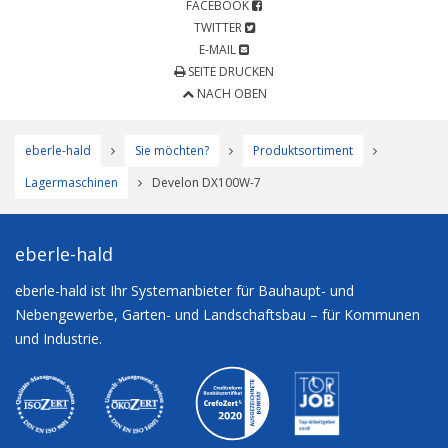
FACEBOOK
TWITTER
E-MAIL
SEITE DRUCKEN
NACH OBEN
eberle-hald
Sie möchten?
Produktsortiment
Lagermaschinen
Develon DX100W-7
eberle-hald
eberle-hald ist Ihr Systemanbieter für Bauhaupt- und
Nebengewerbe, Garten- und Landschaftsbau – für Kommunen
und Industrie.