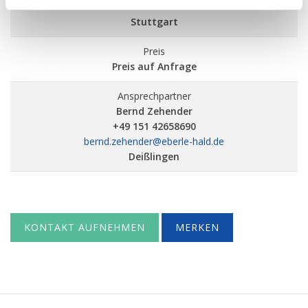
Standort
l
Stuttgart
Preis
Preis auf Anfrage
Ansprechpartner
Bernd Zehender
+49 151 42658690
bernd.zehender@eberle-hald.de
Deißlingen
KONTAKT AUFNEHMEN
MERKEN