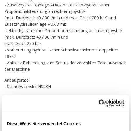
- Zusatzhydraulikanlage AUX 2 mit elektro-hydraulischer
Proportionalsteuerung an rechtem Joystick
(max. Durchsatz 40 / 30 l/min und max. Druck 280 bar) und
Zusatzhydraulikanlage AUX 3 mit
elektro-hydraulischer Proportionalsteuerung an linkem Joystick
(max. Durchsatz 40 / 30 l/min und
max. Druck 250 bar
- Vorbereitung hyddraulischer Schnellwechsler mit doppelten
Effekt
- Antisalz Behandlung zum Schutz der verzinkten Teile außerhalb
der Maschine
Anbaugeräte:
- Schnellwechsler HS03H
Für weitere Informationen nutzen Sie bitte unseren Download
Bereich, oder nehmen Sie gern Kontakt mit uns auf. Vielen Dank
für Ihren Besuch bei uns.-
Vertrieb über eberle-hald und Dienstleistungen GmbH Baden-
Diese Webseite verwendet Cookies
Württemberg.