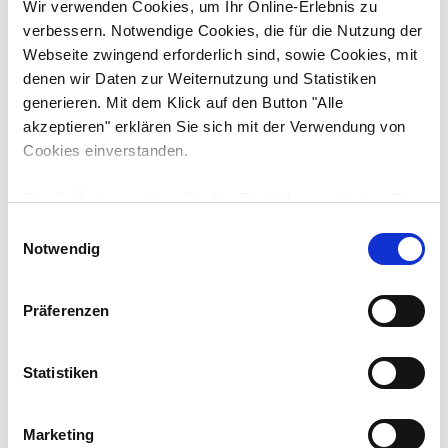
Wir verwenden Cookies, um Ihr Online-Erlebnis zu
verbessern. Notwendige Cookies, die für die Nutzung der
Alle Preise pro Stück, falls nicht anders angegeben. Preise zzgl. gültiger
Mehrwertsteuer. Angebot freibleibend, solange der Vorrat reicht.
Webseite zwingend erforderlich sind, sowie Cookies, mit
Zwischenverkauf vorbehalten. Für Satz- / Inhaltsfehler übernehmen wir keine
Haftung. Bilder können vom Original abweichen. Abbildungen können
denen wir Daten zur Weiternutzung und Statistiken
optionale Sonderausstattungen zeigen. Betriebsstunden können variieren.
generieren. Mit dem Klick auf den Button "Alle
akzeptieren" erklären Sie sich mit der Verwendung von
Cookies einverstanden.
Für die Änderung Ihrer Cookie-Einstellungen klicken Sie
bitte auf den Button "Auswahl erlauben". Unter
E
Umständen können durch die Anpassung der
Notwendig
i
Downloads
Technische Daten
Einstellungen bestimmte Funktionen nicht fehlerfrei
n
genutzt werden. Weitere Informationen finden Sie in der
w
Präferenzen
unten stehenden Cookie-Erklärung unter "Details zeigen"
Hersteller
i
Eurocomach
und in unserer
Datenschutzerklärung
.
l
l
Statistiken
Typ
i
45TR
g
Marketing
u