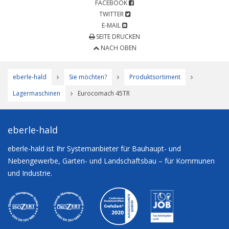
FACEBOOK
TWITTER
E-MAIL
SEITE DRUCKEN
NACH OBEN
eberle-hald
Sie möchten?
Produktsortiment
Lagermaschinen
Eurocomach 45TR
eberle-hald
eberle-hald ist Ihr Systemanbieter für Bauhaupt- und
Nebengewerbe, Garten- und Landschaftsbau – für Kommunen
und Industrie.