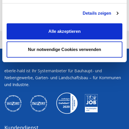
TWITTER
g
E-MAIL
Details zeigen
s
SEITE DRUCKEN
a
NACH OBEN
u
Alle akzeptieren
s
eberle-hald
Spare parts
w
a
Nur notwendige Cookies verwenden
h
eberle-hald
l
eberle-hald ist Ihr Systemanbieter für Bauhaupt- und
Nebengewerbe, Garten- und Landschaftsbau – für Kommunen
und Industrie.
Kundendienst