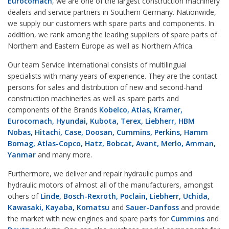
Eurocomach
, we are one of the largest construction machinery
dealers and service partners in Southern Germany. Nationwide,
we supply our customers with spare parts and components. In
addition, we rank among the leading suppliers of spare parts of
Northern and Eastern Europe as well as Northern Africa.
Our team Service International consists of multilingual
specialists with many years of experience. They are the contact
persons for sales and distribution of new and second-hand
construction machineries as well as spare parts and
components of the Brands
Kobelco, Atlas, Kramer,
Eurocomach, Hyundai, Kubota, Terex, Liebherr, HBM
Nobas, Hitachi, Case, Doosan, Cummins, Perkins, Hamm
Bomag, Atlas-Copco, Hatz, Bobcat, Avant, Merlo, Amman,
Yanmar
and many more.
Furthermore, we deliver and repair hydraulic pumps and
hydraulic motors of almost all of the manufacturers, amongst
others of
Linde, Bosch-Rexroth, Poclain, Liebherr, Uchida,
Kawasaki, Kayaba, Komatsu
and
Sauer-Danfoss
and provide
the market with new engines and spare parts for
Cummins
and