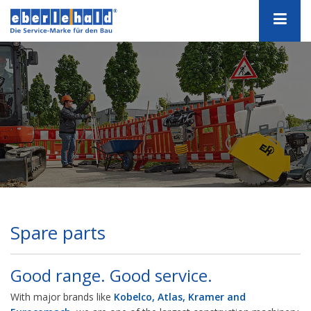
Spare parts
Good range. Good service.
With major brands like
Kobelco, Atlas, Kramer and