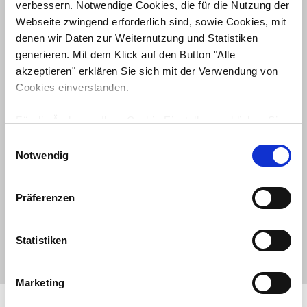
verbessern. Notwendige Cookies, die für die Nutzung der
Webseite zwingend erforderlich sind, sowie Cookies, mit
denen wir Daten zur Weiternutzung und Statistiken
generieren. Mit dem Klick auf den Button "Alle
akzeptieren" erklären Sie sich mit der Verwendung von
Cookies einverstanden.
Für die Änderung Ihrer Cookie-Einstellungen klicken Sie
bitte auf den Button "Auswahl erlauben". Unter
E
Karriere
Umständen können durch die Anpassung der
Notwendig
i
Einstellungen bestimmte Funktionen nicht fehlerfrei
n
Unsere Mitarbeiterinnen und Mitarbeiter haben uns zu dem
genutzt werden. Weitere Informationen finden Sie in der
w
gemacht, was wir sind. Gemeinsam haben wir eine
Präferenzen
unten stehenden Cookie-Erklärung unter "Details zeigen"
Unternehmensgruppe geschaffen, die Partnerschaft lebt.
i
und in unserer
Datenschutzerklärung
.
l
MEHR ERFAHREN
l
Statistiken
i
g
Marketing
u
FACEBOOK
n